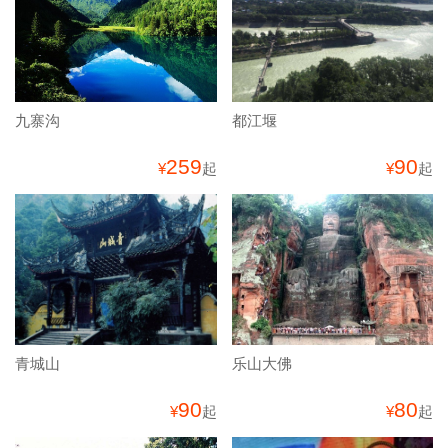
九寨沟
都江堰
259
90
¥
起
¥
起
青城山
乐山大佛
90
80
¥
起
¥
起