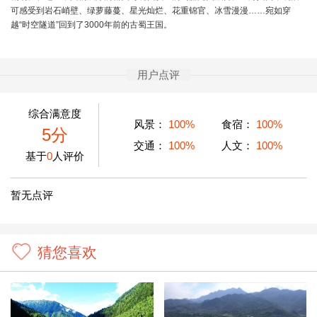
可感受到岩石峭壁、绿萝藤蔓、星光灿烂、花重锦官、冰雪漫漫……宛如穿
越“时空隧道”回到了3000年前的古蜀王国。
用户点评
综合满意度
风景：
100%
食宿：
100%
5分
交通：
100%
人文：
100%
基于
0
人评价
暂无点评
猜您喜欢