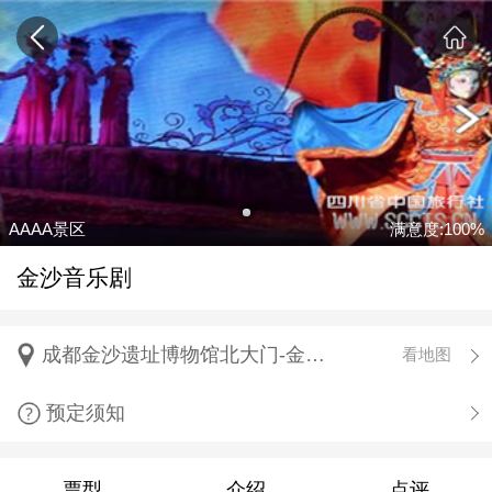
AAAA景区
满意度:100%
金沙音乐剧
成都金沙遗址博物馆北大门-金沙剧场
看地图
预定须知
票型
介绍
点评