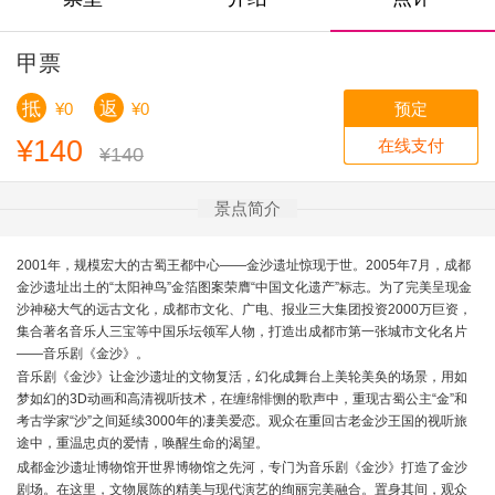
甲票
抵
返
预定
¥0
¥0
¥140
在线支付
¥140
景点简介
2001年，规模宏大的古蜀王都中心——金沙遗址惊现于世。2005年7月，成都
金沙遗址出
土的“太阳神鸟”金箔图案荣膺“中国文化遗产”标志。为了完美呈现金
沙神秘大气的远古文化，成都市文化、广电、报业三大集团投资2000万巨资，
集合著名音乐人三宝等中国乐坛领军人物，打造出成都市第一张城市文化名片
——音乐剧《金沙》。
音乐剧《金沙》让金沙遗址的文物复活，幻化成舞台上美轮美奂的场景，用如
梦如幻的3D动画和高清视听技术，在缠绵悱恻的歌声中，重现古蜀公主“金”和
考古学家“沙”之间延续3000年的凄美爱恋。观众在重回古老金沙王国的视听旅
途中，重温忠贞的爱情，唤醒生命的渴望。
成都金沙遗址博物馆开世界博物馆之先河，专门为音乐剧《金沙》打造了金沙
剧场。在这里，文物展陈的精美与现代演艺的绚丽完美融合。置身其间，观众