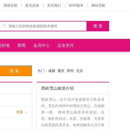
高级定制
意见反馈
关注我们
WAP版本
网站导航
目的地
新闻
会员中心
定金支付
热门：
成都
重庆
郑州
北京
西岭雪山旅游介绍
西岭雪山，位于四川省成都市大邑县境
内，景区内有终年积雪的大雪山，为成都
更多
第一峰。 西岭雪山风景具有原始、自
然、粗犷的特点，水景、生物景、天景等
自然景观优美齐全。各种动物常出没于林