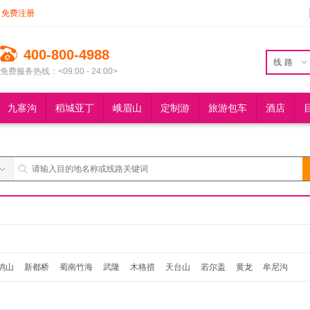
免费注册
400-800-4988
线路
免费服务热线：<09:00 - 24:00>
九寨沟
稻城亚丁
峨眉山
定制游
旅游包车
酒店
鸪山
新都桥
蜀南竹海
武隆
木格措
天台山
若尔盖
黄龙
牟尼沟