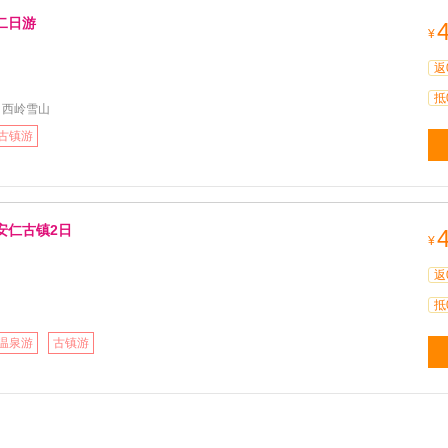
二日游
¥
返
抵
 西岭雪山
古镇游
安仁古镇2日
¥
返
抵
温泉游
古镇游