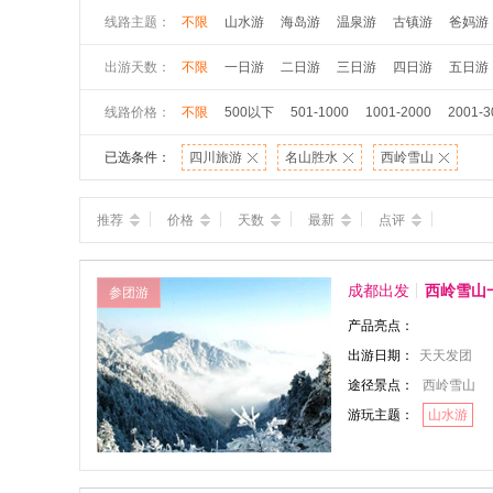
线路主题：
不限
山水游
海岛游
温泉游
古镇游
爸妈游
出游天数：
不限
一日游
二日游
三日游
四日游
五日游
线路价格：
不限
500以下
501-1000
1001-2000
2001-3
已选条件：
四川旅游
名山胜水
西岭雪山
推荐
价格
天数
最新
点评
成都出发
西岭雪山
参团游
产品亮点：
出游日期：
天天发团
途径景点：
西岭雪山
游玩主题：
山水游