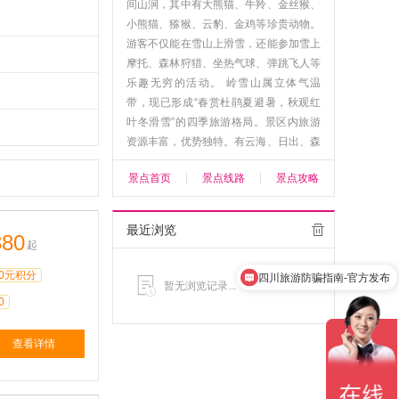
间山涧，其中有大熊猫、牛羚、金丝猴、
小熊猫、猕猴、云豹、金鸡等珍贵动物。
游客不仅能在雪山上滑雪，还能参加雪上
摩托、森林狩猎、坐热气球、弹跳飞人等
乐趣无穷的活动。 岭雪山属立体气温
带，现已形成“春赏杜鹃夏避暑，秋观红
叶冬滑雪”的四季旅游格局。景区内旅游
资源丰富，优势独特。有云海、日出、森
林佛光、日照金山、阴阳界等变幻莫测的
景点首页
景点线路
景点攻略
高山气象景观。 西岭雪山分为前山、后
山之说，前山适合于喜好攀登徒步的驴
友。 前山全长18公里左右，耗时9到12小
最近浏览
380
时，一路的景点有蛙潭、五彩瀑布等，其
起
乐趣和快感是索道所无法体验的，但前山
0元积分
四川旅游防骗指南-官方发布
景致没有后山有特点。 后山有漂亮的滑
暂无浏览记录...
雪场和滑草场，可以从中级滑道边的观景
0
索道中站沿索道维护步行道爬上日月坪，
视体力耗时2.5小时到5小时。从这里爬山
查看详情
耗时短，是怕坐缆车，又爬走远路的人的
理想选择。
查看更多>>