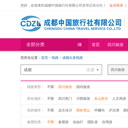
您好，欢迎来到成都中国旅行社有限公司东华正街分社！
会员登录
|
全部分类
首页
四川旅游
您所在位置：
首页
>
线路
>
成都出发线路
成都
出发
四川旅游
线路类型：
不限
四川旅游
国内旅游
所在地区：
不限
四川热门
川西旅游
名山胜水
人文风情
目的城市：
不限
达古冰川
西岭雪山
毕棚沟
泸沽湖
鹧
药王谷
石象湖
松坪沟
参团性质：
不限
参团游
自由行
团队游
自驾游