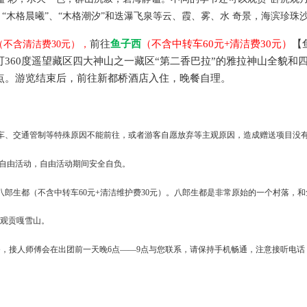
”、“木格晨曦”、“木格潮汐”和迭瀑飞泉等云、霞、雾、水 奇景，海滨珍
前往
鱼子西
（不含中转车60元+清洁费30元）
【
（不含清洁费30元），
360度遥望藏区四大神山之一藏区“第二香巴拉”的雅拉神山全貌和
点。游览结束后，前往新都桥酒店入住，晚餐自理。
车、交通管制等特殊原因不能前往，或者游客自愿放弃等主观原因，造成赠送项目没
于自由活动，自由活动期间安全自负。
八郎生都（不含中转车60元+清洁维护费30元）。八郎生都是非常原始的一个村落，
°观贡嘎雪山。
，接人师傅会在出团前一天晚6点——9点与您联系，请保持手机畅通，注意接听电