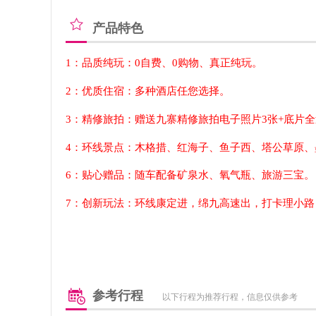
产品特色
1：品质纯玩：0自费、0购物、真正纯玩。
2：优质住宿：多种酒店任您选择。
3
：
精修
旅拍：赠送
九寨精修
旅拍
电子照片
3
张
+底片
4
：环线景点：
木格措、红海子、鱼子西、塔公草原、
6
：贴心赠品：随车配备矿泉水、氧气瓶、旅游三宝。
7：创新玩法：环线康定进，绵九高速出，打卡理小路
参考行程
以下行程为推荐行程，信息仅供参考