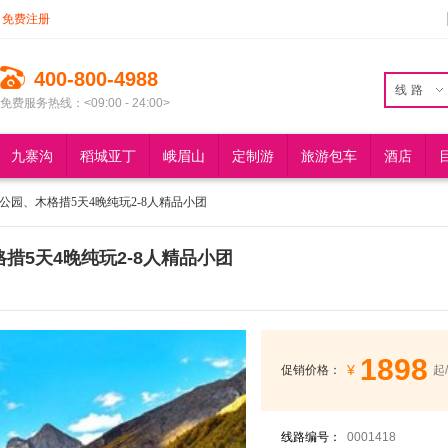
免费注册
400-800-4988
线路
免费服务热线：<09:00 - 24:00>
九寨沟
稻城亚丁
峨眉山
定制游
旅游包车
酒店
公园、木格措5天4晚纯玩2-8人精品小团
5天4晚纯玩2-8人精品小团
1898
¥
促销价格：
起
线路编号：
0001418