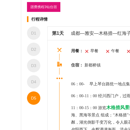
团费携程3钻住宿
行程详情
D1
第1天
成都—雅安—木格措—红海
D2
用餐：
早餐
午餐
住宿：
新都桥镇
D3
D4
06：00- 早上琴台路
统一地点集
06：00-11
：00
经川西门户，过
D5
木格措风景
11：00-15
：00
游览
海、黑海等景点
组成；“木格措
粼，湖光倒影千变万化，令人眼
夕阳西下，余辉洒满海面，流金溢