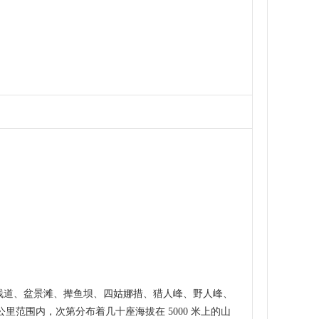
栈道、盆景滩、撵鱼坝、四姑娜措、猎人峰、野人峰、
公里范围内，次第分布着几十座海拔在
5000
米上的山