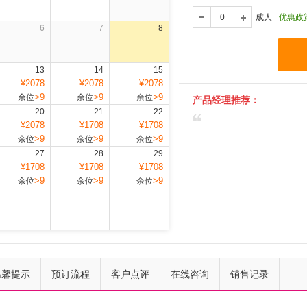
成人
优惠政
6
7
8
13
14
15
¥2078
¥2078
¥2078
>9
>9
>9
余位
余位
余位
产品经理推荐：
20
21
22
¥2078
¥1708
¥1708
>9
>9
>9
余位
余位
余位
27
28
29
¥1708
¥1708
¥1708
>9
>9
>9
余位
余位
余位
上一个
下一个
温馨提示
预订流程
客户点评
在线咨询
销售记录