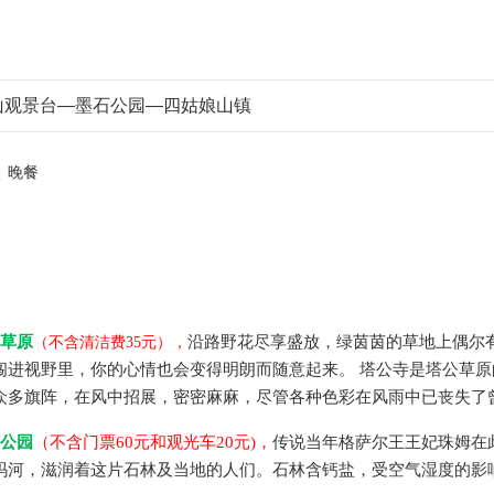
山观景台—墨石公园—四姑娘山镇
晚餐
草原
沿路野花尽享盛放，绿茵茵的草地上偶尔
（不含清洁费
35
元）
，
闯进视野里，你的心情也会变得明朗而随意起来。
塔公寺是塔公草原
众多旗阵，在风中招展，密密麻麻，尽管各种色彩在风雨中已丧失了
公园
（
不含
门票
60元
和观光车
20元
)
，
传说当年格萨尔王王妃珠姆在
玛河，滋润着这片石林及当地的人们。石林含钙盐，受空气湿度的影