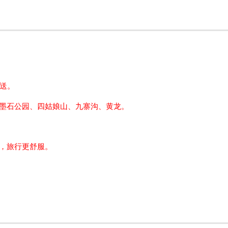
全送。
墨石公园、
四姑娘山、
九寨沟、
黄龙。
，旅行更舒服。