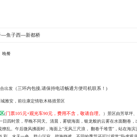
子—鱼子西—新都桥
晚餐
（三环内包接
,
请保持
电话
畅通方便
司机联系！
)
合出发
雨城雅安，前往康定情歌木格措景区
区
门票
105
元
+
观光车
90
元，费用不含，敬请
自理。
(
）景区由芳草坪
”一日四时景，早晚不同天。清晨，雾锁海面，银龙般的云雾在水面翻卷，出
花缭乱。午后微风拂面时，海面上“无风三尺浪， 翻卷千堆雪”，站在海
 彩，水天一色，群山沉寂，碧海静谧。不同的季节还可以观赏”卧虎观月