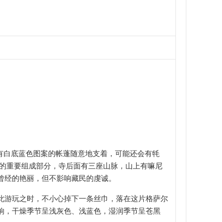
有白底蓝色图案的
帐
蓬随意地支着，可能还会有牦
的重要组成部分，寺后面有三座山脉，山上有嘛尼
曾经的艳丽，但不影响藏民的虔诚。
此游玩之时，不小心掉下一条丝巾，落在这片格萨尔
响，干燥季节呈浅灰色、浅蓝色，湿润季节呈苍黑