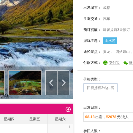
出发城市：
成都
往返交通：
汽车
预订提醒：
建议提前3天预订
游玩主题：
山水游
途径景点：
黄龙 、 四姑娘山
付款方式：
支付宝
微
价格类型：
团费携程3钻住宿
出发日期：
08-13
出发，
¥2078
元/成人
星期四
星期五
星期六
1
参团人数：