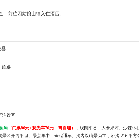
金，前往四姑娘山镇入住酒店。
茂县
晚餐
双桥沟景区
桥沟
（
门票
80元+
观光车
70元，
需
自理
）
，观阴阳谷、人参果坪、沙棘林
沟景区开阔平坦、景点集中，全程通车。沟内以山景为主，沿沟
216
平方