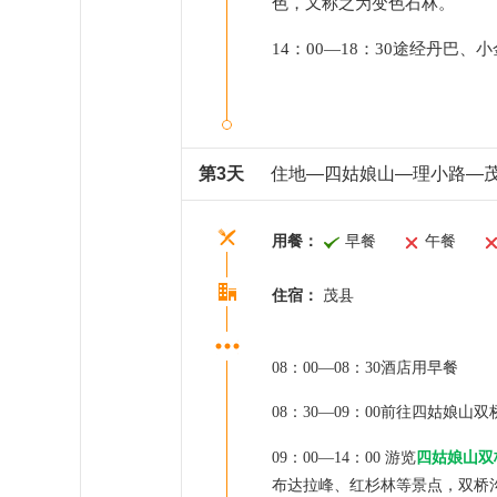
色，又称之为变色石林。
14
：
00—
18：30
途经丹巴、小
第3天
住地—四姑娘山—理小路—
用餐：
早餐
午餐
住宿：
茂县
08：00—08：30酒店用早餐
08：30—09：00前往四姑娘山
09：00—14：00
游览
四姑娘山双
布达拉峰、红杉林等景点，双桥