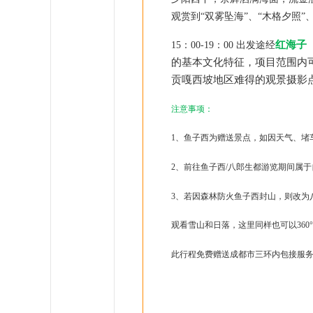
观赏到“双雾坠海”、“木格夕照
红海子
15
：00-1
9：00 出发途经
的基本文化特征，项目范围内可
贡嘎西坡地区难得的观景摄影
注意事项：
1、鱼子西为赠送景点，如因天气、堵
2、前往鱼子西/八郎生都游览期间属
3、若因森林防火鱼子西封山，则改为
观看雪山和日落，这里同样也可以360
此行程免费赠送成都市三环内包接服务