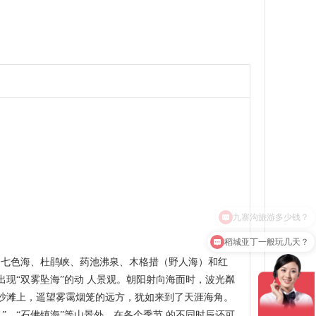
稻城亚丁一般玩几天？
、七色海、杜鹃峡、药池沸泉、木格措（野人海）和红
现“双雾坠海”的动 人景观。朝阳射向海面时，波光粼
滨沙滩上，遥望雾霭烟笼的远方，犹如来到了天涯海角。
”、“石佛镇海”等山景外，在各个季节 的不同时辰还可