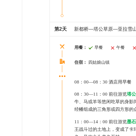
第2天
新都桥—塔公草原—亚拉雪
用餐：
早餐
午餐
住宿：
四姑娘山镇
0
8
：
0
0—0
8
：
3
0 酒店用早餐
0
8
：
3
0—
11
：
0
0 前往
游览
塔公
牛、马或羊等悠闲吃草的身影
经幡组成的三角形或四方形的
11
：
00
—
14
：00
前往
游览
墨石
王战斗过的土地上，变成了卡