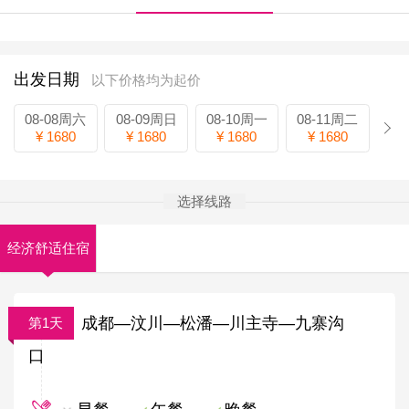
出发日期
以下价格均为起价
08-08周六
08-09周日
08-10周一
08-11周二
¥ 1680
¥ 1680
¥ 1680
¥ 1680
选择线路
经济舒适住宿
团费（可以加
成都—汶川—松潘—川主寺—九寨沟
第1天
钱升级住宿）
口