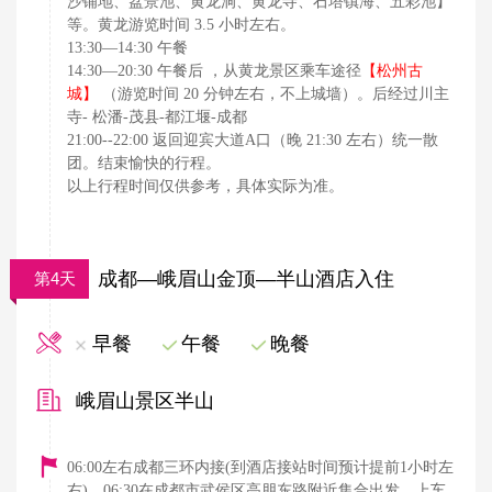
沙铺地、盆景池、黄龙洞、黄龙寺、石塔镇海、五彩池】
等。黄龙游览时间 3.5 小时左右。
13:30—14:30 午餐
【松州古
14:30—20:30 午餐后 ，从黄龙景区乘车途径
城】
（游览时间 20 分钟左右，不上城墙）。后经过川主
寺- 松潘-茂县-都江堰-成都
21:00--22:00 返回迎宾大道A口（晚 21:30 左右）统一散
团。结束愉快的行程。
以上行程时间仅供参考，具体实际为准。
成都—峨眉山金顶—半山酒店入住
第4天
早餐
午餐
晚餐
峨眉山景区半山
06:00左右成都三环内接(到酒店接站时间预计提前1小时左
右)，06:30在成都市武侯区高朋东路附近集合出发，上车