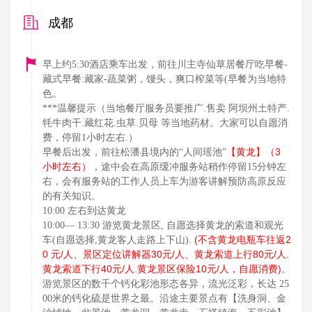
成都
早上约5:30酒店乘车出发，前往川主寺仙草居餐厅吃早餐-
藏式早餐:藏家-蔬菜粥，馒头，爽口榨菜等(早餐为当地特
色。
***温馨提示（当地餐厅服务员要推广.售卖 阿坝州土特产.
牦牛肉干.藏红花.虫草.贝母 等当地药材。大家可以自愿消
费，停留1小时左右.）
【黄龙】（3
早餐后出发，
前往松潘县境内的“人间瑶池”
小时左右）
，途中会在高原缓冲服务站稍作停留15分钟左
右，会有服务站的工作人员上车为游客讲解预防高原反应
的有关知识。
10:00 左右到达黄龙
10:00— 13:30 游览黄龙景区, 自愿选择黄龙的索道和观光
(不含黄龙电瓶车往返2
车(自愿选择,黄龙客人走路上下山).
0 元/人、景区定位讲解器30元/人、黄龙索道上行80元/人.
黄龙索道下行40元/人.黄龙景区保险10元/人，自愿消费)
。
游览景区的数千个钙化彩池形态各异，流光泛彩，长达 25
00米的钙化硫是世界之最。沿途主要景点有【洗身洞、金