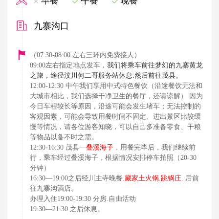
早餐
午餐
晚餐
九寨沟口
（07:30-08:00 左右三环内免费接人）
我们将乘车前往梦幻的九寨黄龙
09:00左右指定地点发车，
之旅，途径汶川何二哥服务站休息.然后前往茂县。
12:00-12:30 中午我们享用中式特色餐饮（沿途餐饮无法和
大城市相比，我们选择干净卫生的餐厅，还请谅解） 因为
今日车程较长等原因，沿途可能会发生堵车；无法控制的
客观因素，可能会导致用餐时间不固定、进出景区比较缓
慢等情况，请各位游客知晓，可以自己多准备零食、干粮
等物品以备不时之需。
12:30-16:30 茂县—
叠溪海子
，用餐完毕后，我们继续前
行，乘车经过叠溪海子，根据情况安排停车拍照（20-30
分钟）
.藏家土火锅.跳锅庄
16:30—19:00之后经川主寺晚餐
. 后前
往九寨沟酒店。
办理入住19:00-19:30 分房.自由活动
19:30—21:30 之后休息。