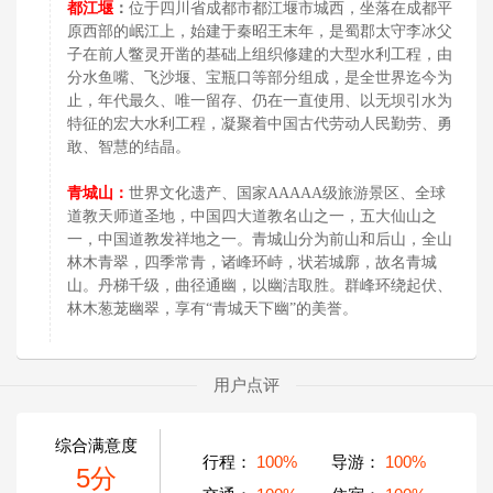
都江堰
：
位于四川省成都市都江堰市城西，坐落在成都平
原西部的岷江上，始建于秦昭王末年，是蜀郡太守李冰父
子在前人鳖灵开凿的基础上组织修建的大型水利工程，由
分水鱼嘴、飞沙堰、宝瓶口等部分组成，是全世界迄今为
止，年代最久、唯一留存、仍在一直使用、以无坝引水为
特征的宏大水利工程，凝聚着中国古代劳动人民勤劳、勇
敢、智慧的结晶。
青城山：
世界文化遗产、国家AAAAA级旅游景区、全球
道教天师道圣地，中国四大道教名山之一，五大仙山之
一，中国道教发祥地之一。青城山分为前山和后山，全山
林木青翠，四季常青，诸峰环峙，状若城廓，故名青城
山。丹梯千级，曲径通幽，以幽洁取胜。群峰环绕起伏、
林木葱茏幽翠，享有“青城天下幽”的美誉。
用户点评
综合满意度
行程：
100%
导游：
100%
5分