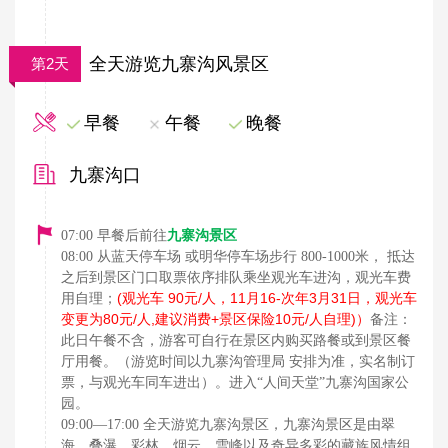
全天游览九寨沟风景区
第2天
早餐
午餐
晚餐
九寨沟口
九寨沟景区
07:00 早餐后前往
08:00 从蓝天停车场 或明华停车场步行 800-1000米， 抵达
之后到景区门口取票依序排队乘坐观光车进沟，观光车费
(观光车 90元/人，11月16-次年3月31日，观光车
用自理；
变更为80元/人,建议消费+景区保险10元/人自理)）
备注：
此日午餐不含，游客可自行在景区内购买路餐或到景区餐
厅用餐。（游览时间以九寨沟管理局 安排为准，实名制订
票，与观光车同车进出）。进入“人间天堂”九寨沟国家公
园。
09:00—17:00 全天游览九寨沟景区，九寨沟景区是由翠
海、叠瀑、彩林、烟云、雪峰以及奇异多彩的藏族风情组