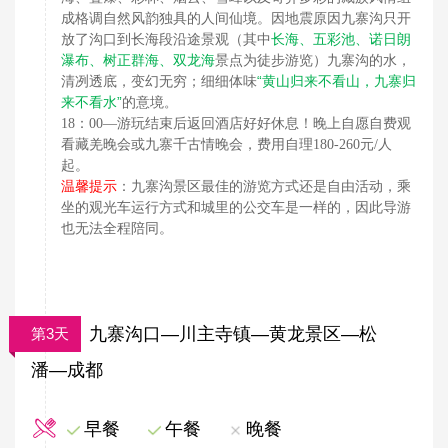
成格调自然风韵独具的人间仙境。因地震原因九寨沟只开
长海、五彩池、诺日朗
放了沟口到长海段沿途景观（其中
瀑布、树正群海、双龙海
景点为徒步游览）九寨沟的水，
“黄山归来不看山，九寨归
清冽透底，变幻无穷；细细体味
来不看水”
的意境
。
18：00—游玩结束后返回酒店好好休息！
晚上自愿自费观
看藏羌晚会或九寨千古情晚会，费用自理
180-260元/人
起。
温馨提示
：九寨沟景区最佳的游览方式还是自由活动，乘
坐的观光车运行方式和城里的公交车是一样的，因此导游
也无法全程陪同。
九寨沟口—川主寺镇—黄龙景区—松
第3天
潘—成都
早餐
午餐
晚餐