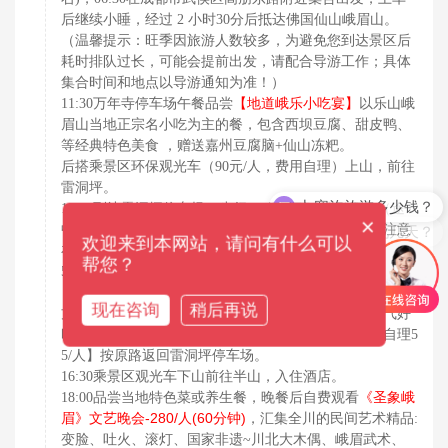
后继续小睡，经过 2 小时30分后抵达佛国仙山峨眉山。
（温馨提示：旺季因旅游人数较多，为避免您到达景区后
耗时排队过长，可能会提前出发，请配合导游工作；具体
集合时间和地点以导游通知为准！）
【地道峨乐小吃宴】
11:30万年寺停车场午餐品尝
以乐山峨
眉山当地正宗名小吃为主的餐，包含西坝豆腐、甜皮鸭、
等经典特色美食 ，赠送嘉州豆腐脑+仙山冻粑。
后搭乘景区环保观光车（90元/人，费用自理）上山，前往
九寨沟旅游多少钱？
雷洞坪。
13:30到达雷洞坪停车场，步行1.5公里到【接引殿】（途
稻城亚丁一般玩几天？
×
中会路过一个野生猴区分布地，可观赏野生猴子，请注意
欢迎来到本网站，请问有什么可以
在观赏时不要靠太近，喂食等），乘索道【索道费用自理6
帮您？
【金顶】，朝拜【十方普贤圣像】，参观金顶
5/人】上
【华藏寺】和 “银殿”【卧云庵】
，天气晴好时还可遥望远
现在咨询
稍后再说
方的贡嘎峰；游览【金刚嘴】【舍身崖】等景点，运气好
时有幸遇到佛光。游完金顶后乘下行索道【索道费用自理5
5/人】按原路返回雷洞坪停车场。
16:30乘景区观光车下山前往半山，入住酒店。
《圣象峨
18:00品尝当地特色菜或养生餐，晚餐后自费观看
眉》文艺晚会-280/人(60分钟)
，汇集全川的民间艺术精品:
变脸、吐火、滚灯、国家非遗~川北大木偶、峨眉武术、