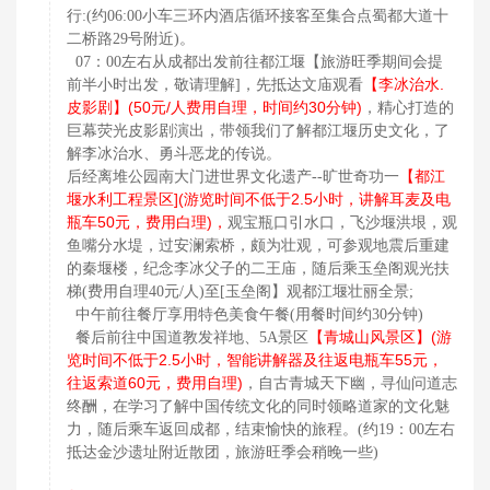
行:(约06:00小车三环内酒店循环接客至集合点蜀都大道十
二桥路29号附近)。
07：00左右从成都出发前往都江堰【旅游旺季期间会提
【李冰治水.
前半小时出发，敬请理解]，先抵达文庙观看
皮影剧】(50元/人费用自理，时间约30分钟)
，精心打造的
巨幕荧光皮影剧演出，带领我们了解都江堰历史文化，了
解李冰治水、勇斗恶龙的传说。
【都江
后经离堆公园南大门进世界文化遗产--旷世奇功一
堰水利工程景区](游览时间不低于2.5小时，讲解耳麦及电
瓶车50元，费用白理)，
观宝瓶口引水口，飞沙堰洪垠，观
鱼嘴分水堤，过安澜索桥，颇为壮观，可参观地震后重建
的秦堰楼，纪念李冰父子的二王庙，随后乘玉垒阁观光扶
梯(费用自理40元/人)至[玉垒阁】观都江堰壮丽全景;
中午前往餐厅享用特色美食午餐(用餐时间约30分钟)
【青城山风景区】(游
餐后前往中国道教发祥地、5A景区
览时间不低于2.5小时，智能讲解器及往返电瓶车55元，
往返索道60元，费用自理)
，自古青城天下幽，寻仙问道志
终酬，在学习了解中国传统文化的同时领略道家的文化魅
力，随后乘车返回成都，结束愉快的旅程。(约19：00左右
抵达金沙遗址附近散团，旅游旺季会稍晚一些)