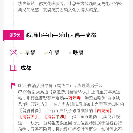
功夫茶艺、佛文化表演等。让您全方位领略无与伦比的经
典民间绝艺，真切感受古蜀文化的博大精深。
峨眉山半山—乐山大佛—成都
第5天
早餐
午餐
晚餐
成都
06:30在酒店用早餐（或路早），办理退房手续
07:00餐后乘索道【索道费用自理65/人】上行至万年索道
万年寺
站，步行至普贤菩萨道场---
，游览被喻为“白水秋
风”的【万年寺】，在寺内参观峨眉山镇山之宝重达62吨的
【白龙洞】、
【普贤神像】，下行至白娘子修道成仙的
【清音阁】、【清音平湖】
，然后至五显岗。{黑龙江栈
道、一线天、自然生态猴区因地理位置特殊属于游客自行
前往，导游不陪同，且此段行程视时间而定，如时间来不