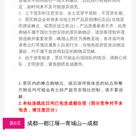
游通常不陪同前往一线天和猴区，且此段行程视时间而
定，如时间来不及可能放弃游览。
2、上下缆车时注意安全。女士宜穿平底鞋，不宜穿长裙。
3、景区路边会有很多当地土特产品及朝佛纪念品(当地居
民摆设摊点，或景区设立柜台)，产品质量参差不齐，此类
商铺不属于我社为您安排的景区购物店，请游客理智并谨
慎选购并索要发票，峨眉山景区为佛教圣地，各寺庙均有
请香点灯等项目属客人自原行为，当地有政府批准法物流
通处，均不属于旅游局划定的购物店范畴。
4、由于游客较多，景区可能会出现排队的情况，请耐心排
队，文明游览，避免拥挤造成擦伤。
1.景区内的摊点购物点、或沿涂停留休息的站点和餐
厅附近均可能会有土特产超市非我社控制，请不要误
解。
2.本站连线此日均已包含成都住宿（部分竞争对手未
包含，请注意区分）
成都—都江堰—青城山—成都
第6天