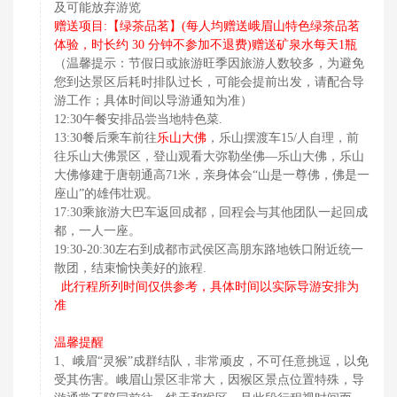
及可能放弃游览
赠送项目:【绿茶品茗】(每人均赠送峨眉山特色绿茶品茗
体验，时长约 30 分钟不参加不退费)赠送矿泉水每天1瓶
（温馨提示：节假日或旅游旺季因旅游人数较多，为避免
您到达景区后耗时排队过长，可能会提前出发，请配合导
游工作；具体时间以导游通知为准）
12:30午餐安排品尝当地特色菜.
乐山大佛
13:30餐后乘车前往
，乐山摆渡车15/人自理，前
往乐山大佛景区，登山观看大弥勒坐佛—乐山大佛，乐山
大佛修建于唐朝通高71米，亲身体会“山是一尊佛，佛是一
座山”的雄伟壮观。
17:30乘旅游大巴车返回成都，回程会与其他团队一起回成
都，一人一座。
19:30-20:30左右到成都市武侯区高朋东路地铁口附近统一
散团，结束愉快美好的旅程.
此行程所列时间仅供参考，具体时间以实际导游安排为
准
温馨提醒
1、峨眉“灵猴”成群结队，非常顽皮，不可任意挑逗，以免
受其伤害。峨眉山景区非常大，因猴区景点位置特殊，导