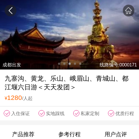
成都出发
线路编号:0000171
九寨沟、黄龙、乐山、峨眉山、青城山、都
江堰六日游＜天天发团＞
1280
¥
/人起
入住保证
实地踩线
私家定制
优质行程
产品推荐
参考行程
用户点评