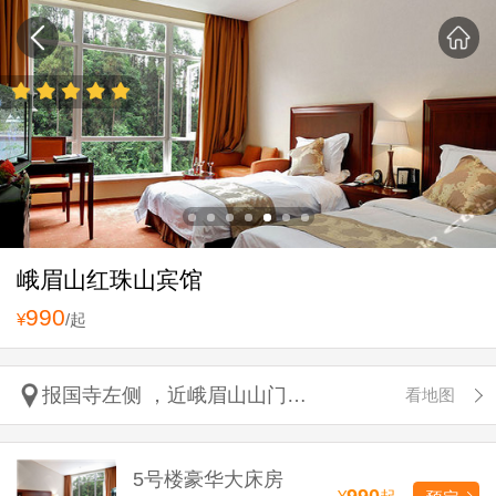
峨眉山红珠山宾馆
990
¥
/起
报国寺左侧 ，近峨眉山山门口。
看地图
5号楼豪华大床房