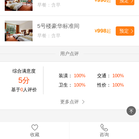
990
¥
起
预定
早餐：含早
5号楼豪华标准间
998
¥
起
预定
早餐：含早
用户点评
综合满意度
装潢：
100%
交通：
100%
5分
卫生：
100%
性价：
100%
基于
0
人评价
更多点评
收藏
咨询