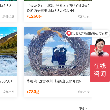
2-8人
【去耍撒）九寨沟+毕棚沟+四姑娘山3天2
晚游西进东出纯玩2-8人精品小团
1268
¥
起
成都出发
成都出发
四川旅游防骗指南-官方发布
九寨沟旅游多少钱？
玩2天1
毕棚沟+达古冰川+鹧鸪山玩雪3日游
780
¥
起
成都出发
成都出发
更多>>