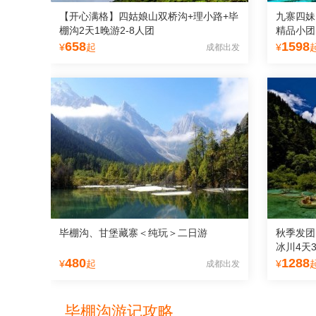
【开心满格】四姑娘山双桥沟+理小路+毕
九寨四妹
棚沟2天1晚游2-8人团
精品小团
658
1598
¥
起
¥
成都出发
毕棚沟、甘堡藏寨＜纯玩＞二日游
秋季发团
冰川4天
480
1288
¥
起
¥
成都出发
毕棚沟游记攻略