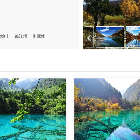
姑娘山
都江堰
川藏线