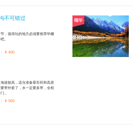
沟不可错过
季节，值得玩的地方必须要推荐毕棚
略吧。
：
¥
400
，海拔较高，适当准备晕车药和高原
需要带外套了，水一定要多带，全程
...
：
¥
500