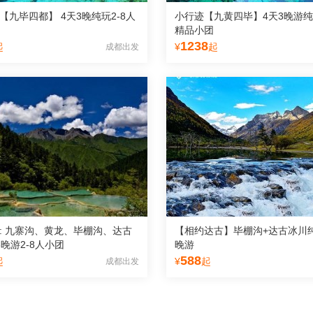
【九毕四都】 4天3晚纯玩2-8人
小行迹【九黄四毕】4天3晚游纯玩
精品小团
1238
起
¥
起
成都出发
: 九寨沟、黄龙、毕棚沟、达古
【相约达古】毕棚沟+达古冰川纯
3晚游2-8人小团
晚游
588
起
¥
起
成都出发