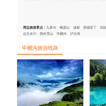
周边旅游景点：
九寨沟
峨眉山
成都
稻城亚丁
四
达古冰川
西岭雪山
毕棚沟
泸沽湖
毕棚沟旅游线路