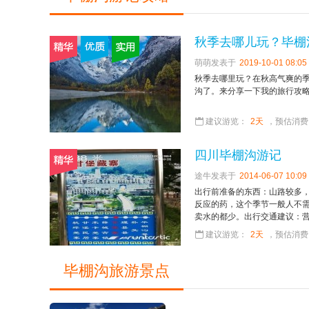
秋季去哪儿玩？毕棚
萌萌发表于
2019-10-01 08:05
秋季去哪里玩？在秋高气爽的
沟了。来分享一下我的旅行攻
建议游览：
2天
，预估消费
四川毕棚沟游记
途牛发表于
2014-06-07 10:09
出行前准备的东西：山路较多
反应的药，这个季节一般人不
卖水的都少。出行交通建议：营门
建议游览：
2天
，预估消费
毕棚沟旅游景点