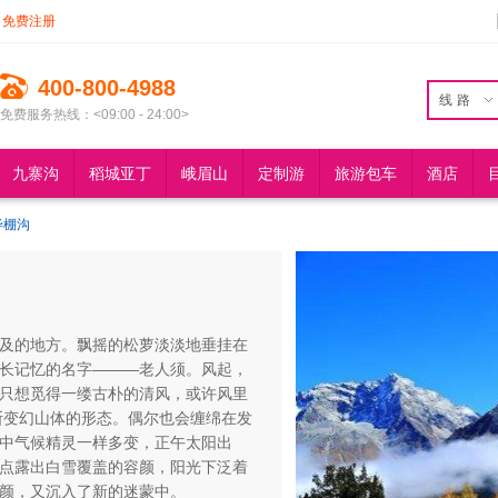
免费注册
400-800-4988
线路
免费服务热线：<09:00 - 24:00>
九寨沟
稻城亚丁
峨眉山
定制游
旅游包车
酒店
毕棚沟
及的地方。飘摇的松萝淡淡地垂挂在
长记忆的名字———老人须。风起，
只想觅得一缕古朴的清风，或许风里
断变幻山体的形态。偶尔也会缠绵在发
中气候精灵一样多变，正午太阳出
点露出白雪覆盖的容颜，阳光下泛着
颜，又沉入了新的迷蒙中。