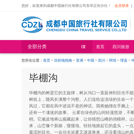
您好，欢迎来到成都中国旅行社有限公司东华正街分社！
会员登录
|
全部分类
首页
四川旅游
您所在位置：
首页
>
目的地指南
>
亚洲
>
中国
>
四川
>
阿坝
>
理县
>
毕棚沟
毕棚沟的树是它的主旋律，树从沟口一直延伸到目光不能
树枝上，随风长满整个沟壑。人们送给这淡绿的生命一个
风过，它都在风中述说不老的神话。我将她绕在手腕上，
还有一个凄迷的故事。 云雾在绿色的山间轻漫悠游，不
梢。它顽皮地将山巅藏起来，让你猜想山峰的俏模样。山
来，山峦像个新娘，慢慢地、轻轻地掀起它的盖头，一点
羞涩的目光。一会功夫浓雾又滚滚卷来，还没看清山的真