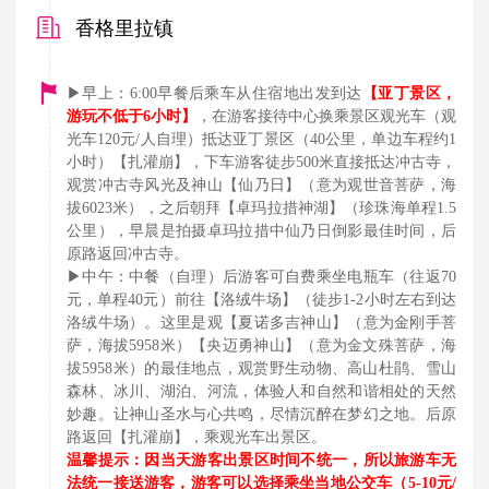
香格里拉镇
▶早上：6:00早餐后乘车从住宿地出发到达
【亚丁景区，
游玩不低于6小时】
，在游客接待中心换乘景区观光车（观
光车120元/人自理）抵达亚丁景区（40公里，单边车程约1
小时）【扎灌崩】，下车游客徒步500米直接抵达冲古寺，
观赏冲古寺风光及神山【仙乃日】（意为观世音菩萨，海
拔6023米），之后朝拜【卓玛拉措神湖】（珍珠海单程1.5
公里），早晨是拍摄卓玛拉措中仙乃日倒影最佳时间，后
原路返回冲古寺。
▶中午：中餐（自理）后游客可自费乘坐电瓶车（往返70
元，单程40元）前往【洛绒牛场】（徒步1-2小时左右到达
洛绒牛场）。这里是观【夏诺多吉神山】（意为金刚手菩
萨，海拔5958米）【央迈勇神山】（意为金文殊菩萨，海
拔5958米）的最佳地点，观赏野生动物、高山杜鹃、雪山
森林、冰川、湖泊、河流，体验人和自然和谐相处的天然
妙趣。让神山圣水与心共鸣，尽情沉醉在梦幻之地。后原
路返回【扎灌崩】，乘观光车出景区。
温馨提示：因当天游客出景区时间不统一，所以旅游车无
法统一接送游客，游客可以选择乘坐当地公交车（5-10元/