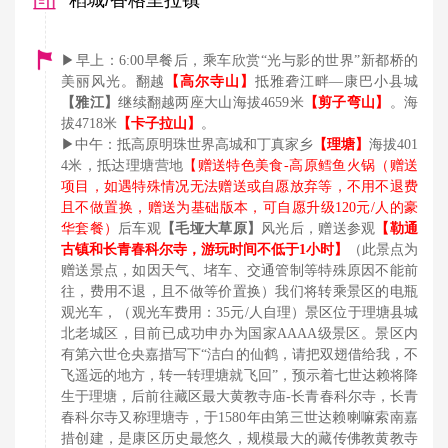
稻城/香格里拉镇
▶早上：6:00早餐后，乘车欣赏“光与影的世界”新都桥的
美丽风光。翻越
【高尔寺山】
抵雅砻江畔
—康巴小县城
【雅江】
继续翻越两座大山海拔
4659米
【剪子弯山】
。海
拔
4718米
【卡子拉山】
。
▶中午：抵高原明珠世界高城和丁真家乡
【理塘】
海拔
401
4米，抵达理塘营地
【赠送特色美食
-高原鳕鱼火锅（赠送
项目，如遇特殊情况无法赠送或自愿放弃等，不用不退费
且不做置换，赠送为基础版本，可自愿升级120元/人的豪
华套餐）
后
车
观
【毛垭大草原】
风光后，赠送参观
【勒通
古镇和长青春科尔寺，游玩时间不低于
1小时】
（此景点为
赠送景点，如因天气、堵车、交通管制等特殊原因不能前
往，费用不退，且不做等价置换）我们将转乘景区的电瓶
观光车，（观光车费用：
35元/人自理）景区位于理塘县城
北老城区，目前已成功申办为国家AAAA级景区。景区内
有第六世仓央嘉措写下“洁白的仙鹤，请把双翅借给我，不
飞遥远的地方，转一转理塘就飞回”，预示着七世达赖将降
生于理塘，后前往藏区最大黄教寺庙-长青春科尔寺，长青
春科尔寺又称理塘寺，于1580年由第三世达赖喇嘛索南嘉
措创建，是康区历史最悠久，规模最大的藏传佛教黄教寺