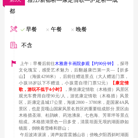
都
早餐
午餐
晚餐
不含
上午：早餐后前往
木雅唐卡画院参观【约90分钟】
，探寻
文化瑰宝，感受艺术魅力
，
后翻越康巴第一关—【折多
山】（海拔4298米），后前往赠送景点（大人赠送门票，
小孩18岁以下不赠送，小孩需自理门票52元）
【康定情
歌，游玩不低于4小时】
，乘坐康定情歌（木格措）风景区
观光车费用自理90元/人，游览康定情歌（木格措）风景
区，距康定县城17公里，海拔2800－3780米，是国家4A风
景区，也是贡嘎山国家风景名胜区的重要组成部分.景区由
木格措圣湖、杜鹃峡、药池沸泉、七色海、芳草坪等景点
组成。木格措湖景色一日多变，清晨坦面无垠的湖面静如
镜面，倒映着雪峰和群山；
午后波涛滚滚，涛声如雷震撼山谷；傍晚夕阳西斜时湖面