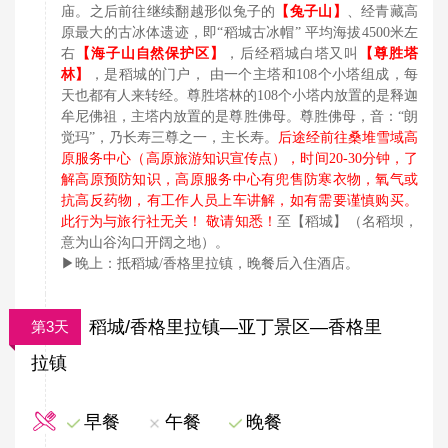
庙。之后前往继续翻越形似兔子的
【兔子山】
、经青藏高
原最大的古冰体遗迹，即
“稻城古冰帽” 平均海拔4500米左
右
【海子山自然保护区】
，后经稻城白塔又叫
【尊胜塔
林】
，是稻城的门户，
由一个主塔和
108个小塔组成，每
天也都有人来转经。尊胜塔林的108个小塔内放置的是释迦
牟尼佛祖，主塔内放置的是尊胜佛母。尊胜佛母，音：“朗
觉玛”，乃长寿三尊之一，主长寿。
后途经前往桑堆雪域高
原服务中心（高原旅游知识宣传点），时间
20-30分钟，了
解高原预防知识，高原服务中心有兜售防寒衣物，氧气或
抗高反药物，有工作人员上车讲解，如有需要谨慎购买。
此行为与旅行社无关！ 敬请知悉！
至【稻城】（名稻坝，
意为山谷沟口开阔之地）。
▶晚上：抵稻城/
香格里拉镇
，晚餐后入住酒店。
稻城/香格里拉镇—亚丁景区—香格里
第3天
拉镇
早餐
午餐
晚餐