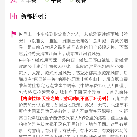
早餐
午餐
晚餐
新都桥/雅江
▶早上：小车接到指定集合地点，从成雅高速经雨城【雅
安】（以雅女、雅鱼、雅雨三绝闻名）是川藏、青藏的咽
喉，是古南方丝绸之路和茶马古道的门户必经之路。下高
速后沿秀美清衣江而上，观青衣江河谷风光。
▶
中午：经雅康高速一路向西，经过二郎山隧道，后经情
歌故乡【康定】海拔2500米，车窗欣赏景色如画的小桥、
流水、人家、藏式民居风光，感受浓郁高原藏家风情。后
翻越有“康巴第一关”的塞外屏障【折多山】，后自愿自费
乘车前往指定地点乘坐中转车（中转车费120元/人自理，
包含格底拉姆天空之城和鱼子西两个景点），首先前往
【格底拉姆·天空之城，游玩时间不低于30分钟】
（清洁维
护费30元/人自理，如因当地政策、路况、天气、限流等不
可抗力因素导致无法前往，景点不做置换不退费），它距
离目前爆红的鱼子西仅仅只有大约5公里的路程，但是这里
的整体景色却丝毫不逊色于网红打卡地鱼子西。这里有草
原，有雪山，有灯塔，有秋千、有小木屋、有旋转木马等