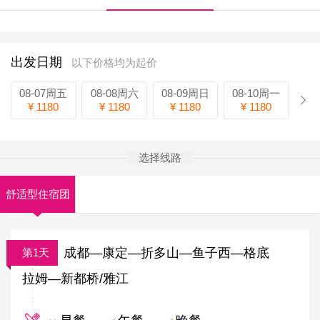
出发日期
以下价格均为起价
08-07周五
08-08周六
08-09周日
08-10周一
¥ 1180
¥ 1180
¥ 1180
¥ 1180
选择线路
舒适型住宿团
费
成都—康定—折多山—鱼子西—格底
第1天
拉姆—新都桥/雅江