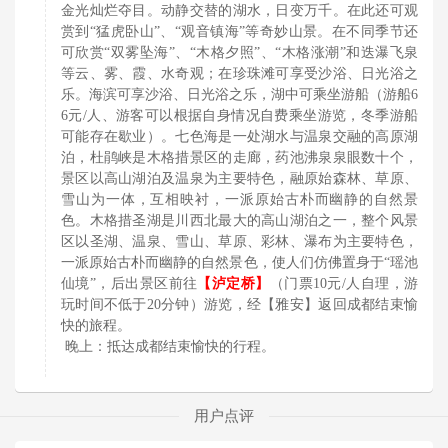
金光灿烂夺目。动静交替的湖水，日变万千。在此还可观
赏到“猛虎卧山”、“观音镇海”等奇妙山景。在不同季节还
可欣赏“双雾坠海”、“木格夕照”、“木格涨潮”和迭瀑飞泉
等云、雾、霞、水奇观；在珍珠滩可享受沙浴、日光浴之
乐。海滨可享沙浴、日光浴之乐，湖中可乘坐游船（游船6
6元/人、游客可以根据自身情况自费乘坐游览，冬季游船
可能存在歇业）。七色海是一处湖水与温泉交融的高原湖
泊，杜鹃峡是木格措景区的走廊，药池沸泉泉眼数十个，
景区以高山湖泊及温泉为主要特色，融原始森林、草原、
雪山为一体，互相映衬，一派原始古朴而幽静的自然景
色。木格措圣湖是川西北最大的高山湖泊之一，整个风景
区以圣湖、温泉、雪山、草原、彩林、瀑布为主要特色，
一派原始古朴而幽静的自然景色，使人们仿佛置身于“瑶池
仙境”，后出景区前往
【
泸定桥
】
（门票10元/人自理，游
玩时间不低于20分钟）游览，经【雅安】返回成都结束愉
快的旅程。
晚上：抵达成都结束愉快的行程。
用户点评