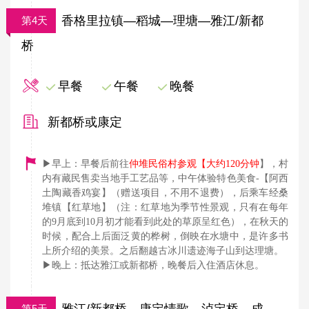
香格里拉镇—稻城—理塘—雅江/新都
第4天
桥
早餐
午餐
晚餐
新都桥或康定
▶早上：早餐后前往
仲堆民俗村参观【大约120分钟
】，村
内有藏民售卖当地手工艺品等，中午体验特色美食-【阿西
土陶藏香鸡宴】（赠送项目，不用不退费），后乘车经桑
堆镇【红草地】（注：红草地为季节性景观，只有在每年
的9月底到10月初才能看到此处的草原呈红色），在秋天的
时候，配合上后面泛黄的桦树，倒映在水塘中，是许多书
上所介绍的美景。之后翻越古冰川遗迹海子山到达理塘。
▶晚上：抵达雅江或新都桥，晚餐后入住酒店休息。
雅江/新都桥—康定情歌—泸定桥—成
第5天