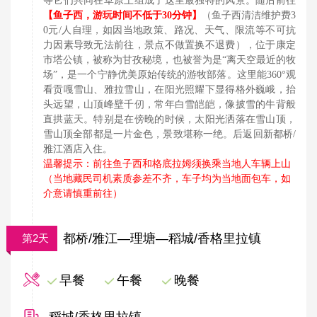
等它们共同在草原上组成了这里最独特的风景。随后前往
【鱼子西，游玩时间不低于30分钟】
（鱼子西清洁维护费3
0元/人自理，如因当地政策、路况、天气、限流等不可抗
力因素导致无法前往，景点不做置换不退费），位于康定
市塔公镇，被称为甘孜秘境，也被誉为是“离天空最近的牧
场”，是一个宁静优美原始传统的游牧部落。这里能360°观
看贡嘎雪山、雅拉雪山，在阳光照耀下显得格外巍峨，抬
头远望，山顶峰壁千仞，常年白雪皑皑，像披雪的牛背般
直拱蓝天。特别是在傍晚的时候，太阳光洒落在雪山顶，
雪山顶全部都是一片金色，景致堪称一绝。后返回新都桥/
雅江酒店入住
。
温馨提示：前往鱼子西和格底拉姆须换乘当地人车辆上山
（当地藏民司机素质参差不齐，车子均为当地面包车，如
介意请慎重前往）
都桥/雅江—理塘—稻城/香格里拉镇
第2天
早餐
午餐
晚餐