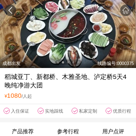
成都出发
线路编号:0000375
稻城亚丁、新都桥、木雅圣地、泸定桥5天4
晚纯净游大团
1080
¥
/人起
入住保证
实地踩线
私家定制
优质行程
产品推荐
参考行程
用户点评