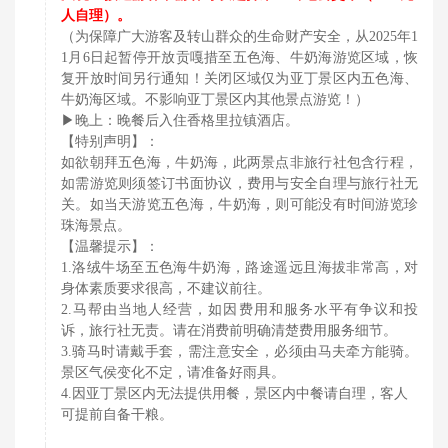
人自理）。
（为保障广大游客及转山群众的生命财产安全，从2025年1
1月6日起暂停开放贡嘎措至五色海、牛奶海游览区域，恢
复开放时间另行通知！关闭区域仅为亚丁景区内五色海、
牛奶海区域。不影响亚丁景区内其他景点游览！）
▶晚上：晚餐后入住香格里拉镇酒店。
【特别声明】：
如欲朝拜五色海，牛奶海，此两景点非旅行社包含行程，
如需游览则须签订书面协议，费用与安全自理与旅行社无
关。如当天游览五色海，牛奶海，则可能没有时间游览珍
珠海景点。
【温馨提示】：
1.洛绒牛场至五色海牛奶海，路途遥远且海拔非常高，对
身体素质要求很高，不建议前往。
2.马帮由当地人经营，如因费用和服务水平有争议和投
诉，旅行社无责。请在消费前明确清楚费用服务细节。
3.骑马时请戴手套，需注意安全，必须由马夫牵方能骑。
景区气侯变化不定，请准备好雨具。
4.因亚丁景区内无法提供用餐，景区内中餐请自理，客人
可提前自备干粮。