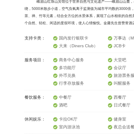
峨眉山红珠山宾馆位于世界自然与文化遗产——峨眉山山麓，与名
绕，5000米散步小道，空气负氧离子监测值为城市平均数的3000倍
茶、禅、竹等元素，结合全方位的水景体系，展现了山水相依的自然
个自然、轻松、闲适的度假环境，使人心情愉悦。金庸先生曾赞誉酒
支持卡类：
国内发行银联卡
万事达（Ma
大来（Diners Club）
JCB卡
服务项目：
商务中心服务
大堂吧
多功能厅
会议厅
外币兑换
旅游票务
行李存放服务
叫醒服务
餐饮服务：
中餐厅
西餐厅
酒吧
日式餐厅
休闲娱乐：
卡拉OK厅
健身室
室内游泳池
夜总会送