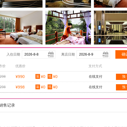
入住日期
离店日期
市价
优惠价
支付方式
¥990
返
¥0
抵
¥0
298
在线支付
预
¥998
返
¥0
抵
¥0
298
在线支付
预
销售记录