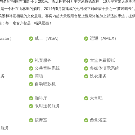
刹“报国寺”相距不足200米。酒店拥有44万平方米原始森林，10万平方米天然湖
，是一个种在山林里的酒店。2014年5月新建成的七号楼正对峨眉十景之一“萝峰晴云”
美景和禅意相融的文化意境。客房内超大景观阳台配上温泉浴池加上舒适的床垫，提
店：每一扇窗户都是一幅风景画！
ster）
威士（VISA）
运通（AMEX）
礼宾服务
大堂免费报纸
公共音响系统
多媒体演示系统
服务
商场
洗衣服务
自动取款机
咖啡厅
大堂吧
限时送餐服务
按摩室
桑拿浴室
餐服务