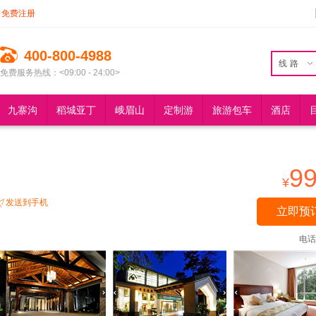
免费注册
400-800-4988
线路
免费服务热线：<09:00 - 24:00>
九寨沟
稻城亚丁
峨眉山
定制游
旅游包车
酒店
9
¥
发送到手机
立即预
电话