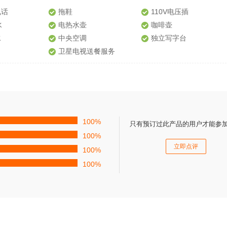
电话
拖鞋
110V电压插
水
电热水壶
咖啡壶
水
中央空调
独立写字台
卫星电视送餐服务