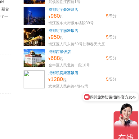
泊环
武侯区临江西路1号
，融合
成都明宇豪雅酒店
980
5
/5
分
供了一
¥
起
锦江区东大街紫东楼段39号
成都明宇丽雅饭店
950
5
/5
分
¥
起
锦江区人民东路59号仁和春天大厦
成都西藏饭店
688
5
/5
分
¥
起
金牛区人民北路一段10号
成都凯宾斯基饭店
1280
5
/5
分
¥
起
四川旅游防骗指南-官方发布
武侯区人民南路4段42号
九寨沟旅游多少钱？