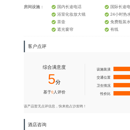
房间设施：
国内长途电话
国际长途
浴室化妆放大镜
24小时热
茶壶
免费瓶装
遮光窗帘
有线
客户点评
酒店咨询