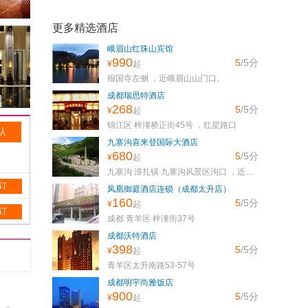
更多精选酒店
峨眉山红珠山宾馆
990
5
/5
分
¥
起
报国寺左侧 ，近峨眉山山门口。
成都瑞思特酒店
268
5
/5
分
¥
起
锦江区 梓潼桥正街45号 ，红星路口
九寨沟喜来登国际大酒店
680
5
/5
分
¥
起
九寨沟 漳扎镇 九寨沟风景区沟口 ，近景区一公里处。
 订
凤凰御庭酒店连锁（成都太升店）
160
5
/5
分
¥
起
 订
成都 青羊区 梓潼街37号
成都沃特酒店
398
5
/5
分
¥
起
青羊区太升南路53-57号
成都明宇尚雅饭店
900
5
/5
分
¥
起