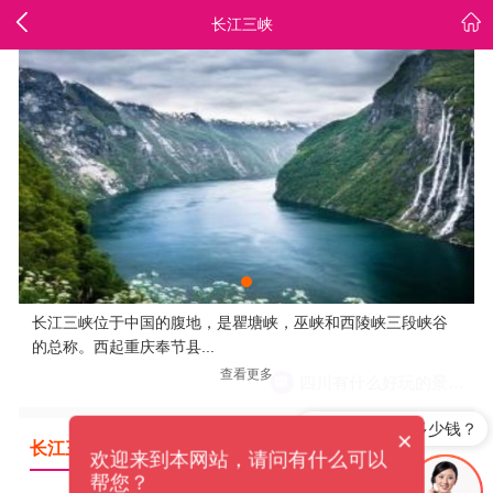
长江三峡
长江三峡位于中国的腹地，是瞿塘峡，巫峡和西陵峡三段峡谷
的总称。西起重庆奉节县...
查看更多
四川有什么好玩的景点？
九寨沟旅游多少钱？
×
长江三峡
攻略列表
欢迎来到本网站，请问有什么可以
帮您？