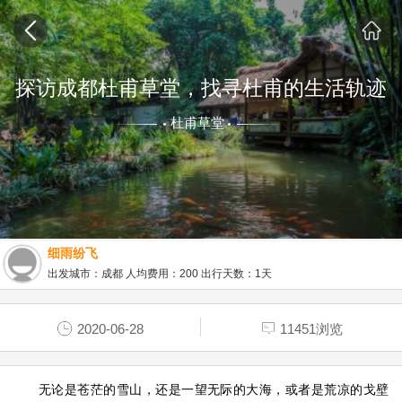
探访成都杜甫草堂，找寻杜甫的生活轨迹
杜甫草堂
细雨纷飞
出发城市：成都 人均费用：200 出行天数：1天
2020-06-28
11451浏览
无论是苍茫的雪山，还是一望无际的大海，或者是荒凉的戈壁