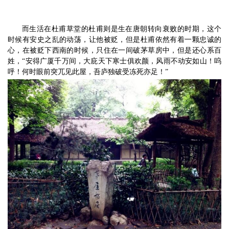
而生活在杜甫草堂的杜甫则是生在唐朝转向衰败的时期，这个
时候有安史之乱的动荡，让他被贬，但是杜甫依然有着一颗忠诚的
心，在被贬下西南的时候，只住在一间破茅草房中，但是还心系百
姓，
“安得广厦千万间，大庇天下寒士俱欢颜，风雨不动安如山！呜
呼！何时眼前突兀见此屋，吾庐独破受冻死亦足！”