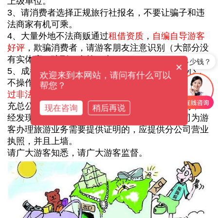
上级单位。
3、请消费者选择正规旅行社报名，不要让骗子和违
法商家有机可乘。
4、大量外地不法商贩通过
租借资质
，
自编自导游客
好评
，欺骗消费者，请游客朋友注意识别（大部分没
有实体店，骗到一个算一个）。
九寨沟旅游多少钱？
×
5、成都中国旅行社有限公司总公司作为管理中心，
欢迎来到本网站，请问有什么可以
不操作省内旅游业务，近期发现
部分省外不法分子通
帮您？
过非法渠道获得总公司营业执照照片
，发送给游客冒
充总公司欺骗游客办理旅游业务，属于欺诈行为，一
现在咨询
稍后再说
经发现，立即报警（已与总公司核实），分公司为游
客办理旅游业务需要提供证明的，应提供分公司营业
执照，并且上墙。
请广大游客知悉，请广大游客监督。