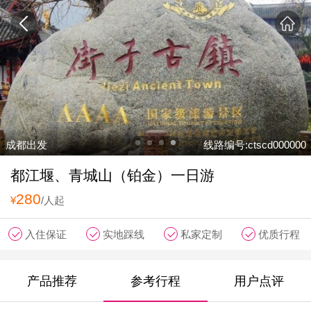
成都出发
线路编号:ctscd000000
都江堰、青城山（铂金）一日游
280
¥
/人起
入住保证
实地踩线
私家定制
优质行程
产品推荐
参考行程
用户点评