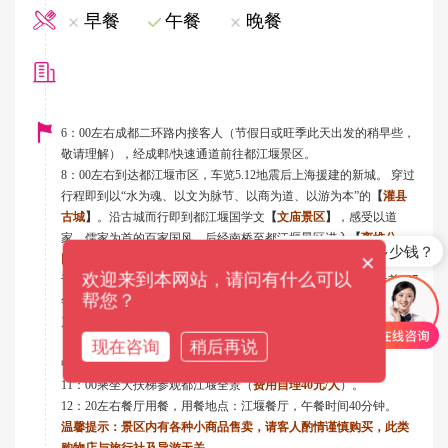
早餐
午餐
晚餐
6
：
0
0
左右成都二环路内接客人（节假日或旺季此天出发的稍早些
，
敬请理解
），经成
郫
/
快速通道
前往都江堰景区。
8
：
0
0
左右到达都江堰市区，车览
5.12
地震后
上海援建的新城。
穿过
行程即到
以“水为魂、以文为脉节、以商为道、以游为本”的
【
灌县
古城
】
。
沿古城而行即到都江堰国学文
【
文庙景区
】
，感受以道
家、儒家为首的百家国风。后
经南桥至都江堰景区进入
【
离堆公
九寨沟旅游多少钱？
×
园
】
，游览川西第一名园
-
清溪园、堰功道、卧铁、张松银杏（西游
欢迎来到本网站，请问有什么可以
记里的人参果树）、伏龙观 。之后来到战国秦昭王时期（公元前
227
帮您？
年）蜀郡守李冰在岷江上修建的中华第一古堰
-
被列为“世界文化遗
产”的都江堰水利工程：
【
宝瓶口引水口
】
、
【
飞沙堰泄洪坝
】
、
【
观鱼嘴分水堤
】
，过
【
安澜索桥
】
。隔着岷江内江观看在
5.12
地震
现在咨询
稍后再说
中被损坏的秦堰楼、纪念李冰父子的二王庙。
11
：
00
乘坐大扶梯参观都江堰全景
（
费用
自理
40
元
/
人
）
。
12
：
20
左右餐厅用餐，用餐地点
：江堰餐厅
，午餐时间
40
分钟。
温馨提示：
景区内有各种小商品售卖，请客人酌情谨慎购买，此类