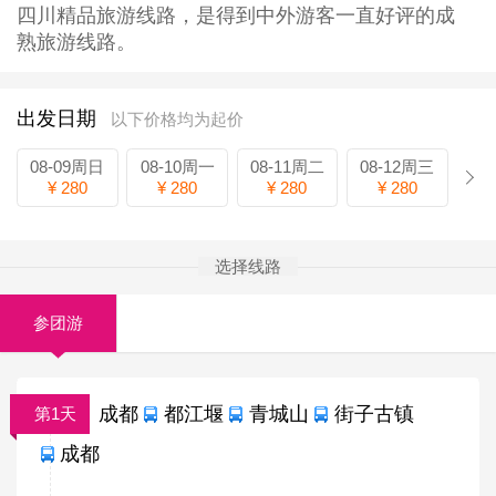
四川精品旅游线路，是得到中外游客一直好评的成
熟旅游线路。
出发日期
以下价格均为起价
08-09周日
08-10周一
08-11周二
08-12周三
¥ 280
¥ 280
¥ 280
¥ 280
选择线路
参团游
成都
都江堰
青城山
街子古镇
第1天
成都