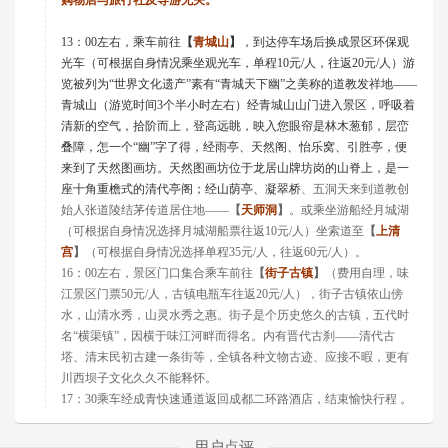
购物店与旅行社及导游无关。
13
：
00
左右
，
乘车前往
【
青城山
】
，到达停车场后换成景区环保观
光车（可根据自身情况乘坐观光车，单程
10
元
/
人，往返
20
元
/
人）游
览被列为“世界文化遗产”素有“青城天下幽”之美称的道教发祥地——
青城山（游览时间
3
个半小时左右）经青城山山门进入景区，呼吸着
清新的空气，拾阶而上，登高远眺，映入您眼帘是林木葱郁，层峦
叠障，怎一个“幽”字了得，经雨亭、天然阁、怡乐窝、引胜亭，便
来到了天然图画坊。天然图画坊位于龙居山牌坊岗的山脊上，是一
座十角重檐式的清代亭阁；经山荫亭、凝翠桥
、五洞天来到道教创
始人张道陵结茅传道居住地——
【
天师洞
】
。或乘坐游船经月城湖
（可根据自身情况选择月城湖船票往返
10
元
/
人）坐索道至
【
上清
宫
】
（可根据自身情况选择单程
35
元
/
人，往返
60
元
/
人）。
16
：
0
0
左右
，
景区门口集合乘车前往
【
街子古镇
】
（
费用自理，味
江景区门票
50
元
/
人
，古镇电瓶车往返
20
元
/
人），街子古镇依山傍
水，山清
水
秀，山灵水秀之惠。街子是个历史悠久的古镇，五代时
名“横渠镇”，因横于味江河畔而得名。内有晋代古刹——清代古
塔、清末民初古建一条街等，全镇各种文物
古迹、应接不暇，更有
川西坝子文化久久不能释怀。
17
：
30
乘车经成青快速通道返回成都二环路酒店，结束愉快行程
。
用户点评