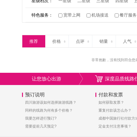
星级档次：
一星级
二星级
三星级
四星级
特色服务：
宽带上网
机场接送
餐厅服务
推荐
价格
点评
销量
人气
非常抱歉，没有找到符合您
让您放心出游
深度品质线路
预订说明
付款和发票
四川旅游该如何选择旅游线路？
如何获取发票？
同样的线路为何有多个价格？
重复付款该怎么办？
我要怎样进行预订?
成都中国旅行社付款方
需要提前几天预定?
定金支付注意事项？