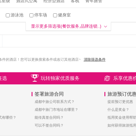
五星级
酒店式公寓
经济型酒店
客栈
青年旅舍
游泳池
停车场
健身室
显示更多筛选项(餐饮服务,品牌连锁..)
条件的酒店！您可以更换搜索条件或改订其他酒店~
清除筛选条件
任选
玩转独家优质服务
乐享优惠
签署旅游合同
旅游预订优
成都中旅公司联系方式？
提前预订更优惠
成都中旅门市地址在哪里？
什么是奖金？
式有哪些？
能传真签合同吗？
抵用奖金使用帮
可以不签合同吗？
如何获得旅游抵